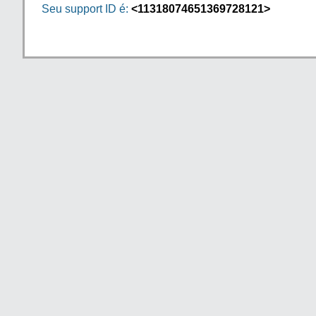
Seu support ID é:
<11318074651369728121>